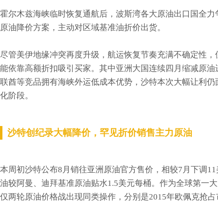
霍尔木兹海峡临时恢复通航后，波斯湾各大原油出口国全力
原油降价方案，主动对区域基准油折价出货。
尽管美伊地缘冲突再度升级，航运恢复节奏充满不确定性，
能依靠高额折扣吸引买家。其中亚洲大国连续四月缩减原油
联酋等竞品拥有海峡外运低成本优势，沙特本次大幅让利仍
化阶段。
沙特创纪录大幅降价，罕见折价销售主力原油
本周初沙特公布8月销往亚洲原油官方售价，相较7月下调1
油较阿曼、迪拜基准原油贴水1.5美元每桶。作为全球第一
仅两轮原油价格战出现同类操作，分别是2015年欧佩克抢占