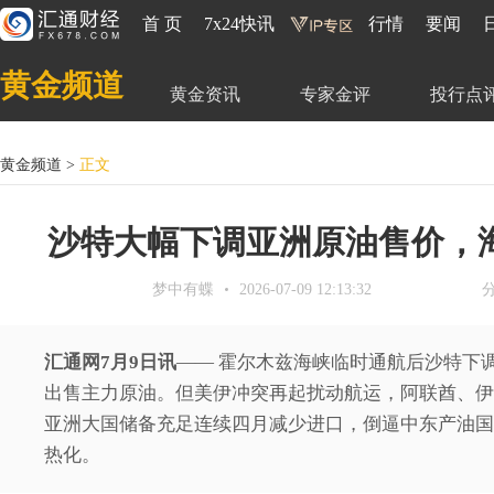
首 页
7x24快讯
行情
要闻
黄金频道
黄金资讯
专家金评
投行点
黄金频道
>
正文
沙特大幅下调亚洲原油售价，
梦中有蝶
2026-07-09 12:13:32
汇通网7月9日讯
—— 霍尔木兹海峡临时通航后沙特下
出售主力原油。但美伊冲突再起扰动航运，阿联酋、伊
亚洲大国储备充足连续四月减少进口，倒逼中东产油国
热化。