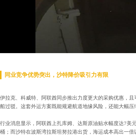
同业竞争优势突出，沙特降价吸引力有限
伊拉克、科威特、阿联酋同步推出力度更大的采购优惠，且
船过驳。这套外运方案既能规避航道地缘风险，还能大幅压
行业消息显示，阿联酋上扎库姆、达斯原油贴水幅度达7美元
桶；而沙特在波斯湾拉斯坦努拉港出货，海运成本高出一倍