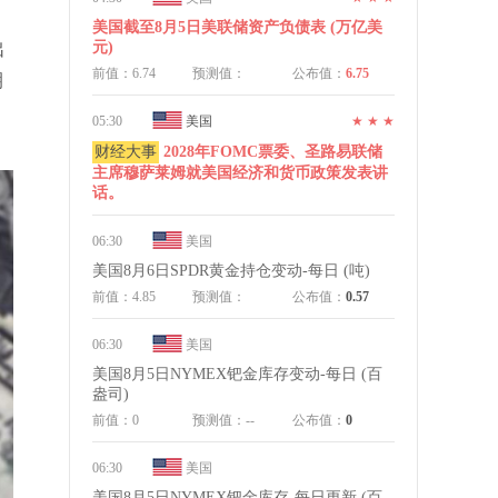
美国截至8月5日美联储资产负债表 (万亿美
出
元)
前值：6.74
预测值：
公布值：
6.75
期
05:30
美国
★ ★ ★
财经大事
2028年FOMC票委、圣路易联储
主席穆萨莱姆就美国经济和货币政策发表讲
话。
06:30
美国
美国8月6日SPDR黄金持仓变动-每日 (吨)
前值：4.85
预测值：
公布值：
0.57
06:30
美国
美国8月5日NYMEX钯金库存变动-每日 (百
盎司)
前值：0
预测值：--
公布值：
0
06:30
美国
美国8月5日NYMEX钯金库存-每日更新 (百