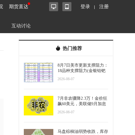
院
期货直达
登录
注册
互动讨论
热门推荐
8月7日美市更新支撑阻力：
18品种支撑阻力(金银铂钯
原油天然气铜及十大货币
2026-08-07
对)
7月非农骤降2.3万！金价狂
飙60美元，美联储9月加息
预期瞬间崩塌
2026-08-07
马盘棕榈油弱势收跌，库存