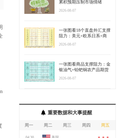
累积预期压制市场情绪
2026-08-07
明
一张图看18个直盘外汇支撑
企
阻力：美元+欧系日系+商
品货币+新兴货币(2026年8
2026-08-07
月7日)
一张图看商品支撑阻力：金
银油气+铂钯铜农产品期货
(2026年8月7日)
2026-08-07
n
重要数据和大事提醒
度
周一
周二
周三
周四
周五
04:30
美国
★ ★ ★