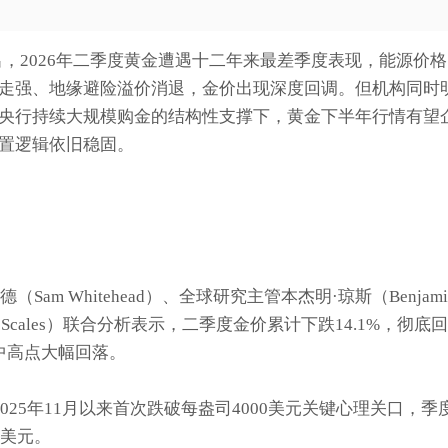
指出，2026年二季度黄金遭遇十二年来最差季度表现，能源价格
走强、地缘避险溢价消退，金价出现深度回调。但机构同时
央行持续大规模购金的结构性支撑下，黄金下半年行情有望
置逻辑依旧稳固。
Sam Whitehead）、全球研究主管本杰明·琼斯（Benjami
d Scales）联合分析表示，二季度金价累计下跌14.1%，彻底回
中高点大幅回落。
025年11月以来首次跌破每盎司4000美元关键心理关口，季
8美元。