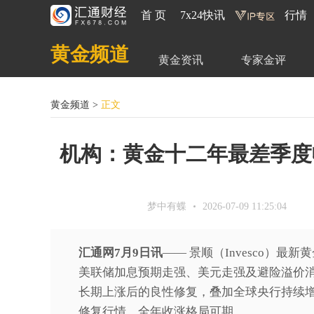
首 页
7x24快讯
行情
黄金频道
黄金资讯
专家金评
黄金频道
>
正文
机构：黄金十二年最差季度
梦中有蝶
2026-07-09 11:25:04
汇通网7月9日讯
—— 景顺（Invesco）最
美联储加息预期走强、美元走强及避险溢价
长期上涨后的良性修复，叠加全球央行持续
修复行情，全年收涨格局可期。