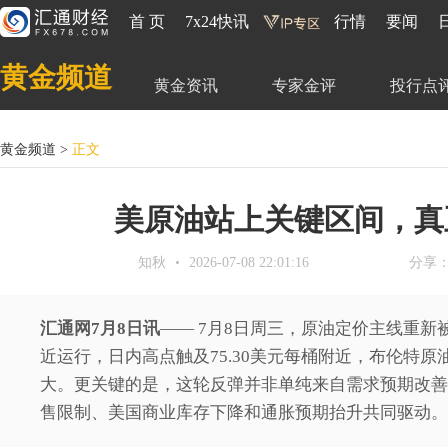
首 页
7x24快讯
行情
要闻
黄金频道
黄金资讯
专家金评
投行点
黄金频道
>
正文
美原油站上关键区间，真正
知秋
2026-07-08 22:01:16
分享
汇通网7月8日讯
—— 7月8日周三，原油定价主线重新
近运行，日内高点触及75.30美元每桶附近，布伦特
大。更关键的是，这轮反弹并非单纯来自需求预期改善
售限制、美国商业库存下降和通胀预期抬升共同驱动。