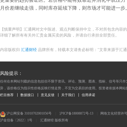
更重要的趋势验证区。若价格不能有效靠近并消化中轨压力
月价差继续走强，同时库存延续下降，则市场才可能进一步
【慎重声明】汇通网对文中陈述、观点判断保持中立，不对所包含内容的
详细了解所有有关外汇贵金属买卖的风险，并请自行承担全部责任。
内容版权归
汇通财经
品牌所有，转载本文请务必标明："文章来源于汇通
风险提示：
任何在本网站刊载的信息包括但不限于资讯、评论、预测、图表、指标、信号等只作
异，该价格仅为指示性价格反映行情走势，不宜为交易目的使用。投资者依据本网站
栏目推荐
数据接口
意见反馈
关于我们
信用承诺
沪公网安备 31010702001056号
|
沪ICP备18008872号-13
|
网络文化经营许可证 沪
沪金信备〔2022〕1号
|
汇通财经 版权所有