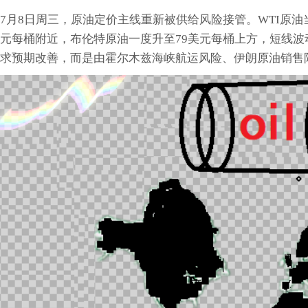
7月8日周三，原油定价主线重新被供给风险接管。WTI原油当
元每桶附近，布伦特原油一度升至79美元每桶上方，短线
求预期改善，而是由霍尔木兹海峡航运风险、伊朗原油销售