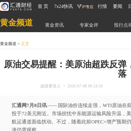
首 页
7x24快讯
行情
要闻
黄金频道
黄金资讯
专家金评
投行点
黄金频道
>
正文
原油交易提醒：美原油超跌反弹
落
超级赛亚人
2026-07-08 09:24:59
汇通网7月8日讯
—— 国际油价连续走强，WTI原油在
投于72美元附近。市场担忧中东能源运输风险升温，
航运通道面临扰动。不过，随着此前OPEC+增产预期
涨仍需观察。