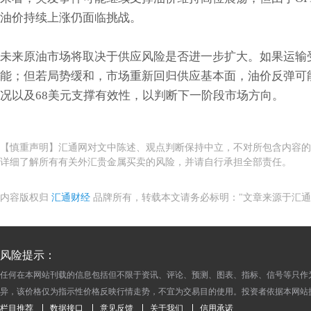
油价持续上涨仍面临挑战。
未来原油市场将取决于供应风险是否进一步扩大。如果运输
能；但若局势缓和，市场重新回归供应基本面，油价反弹可
况以及68美元支撑有效性，以判断下一阶段市场方向。
【慎重声明】汇通网对文中陈述、观点判断保持中立，不对所包含内容的
详细了解所有有关外汇贵金属买卖的风险，并请自行承担全部责任。
内容版权归
汇通财经
品牌所有，转载本文请务必标明："文章来源于汇通
风险提示：
任何在本网站刊载的信息包括但不限于资讯、评论、预测、图表、指标、信号等只作
异，该价格仅为指示性价格反映行情走势，不宜为交易目的使用。投资者依据本网站
栏目推荐
数据接口
意见反馈
关于我们
信用承诺