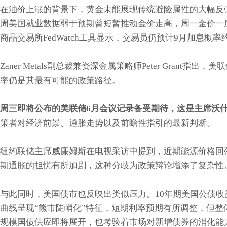
在油价上涨的背景下，黄金未能展现传统避险属性的大幅反
周美国就业数据弱于预期曾短暂推动金价走高，周一金价一
商品交易所FedWatch工具显示，交易员仍预计9月加息概
Zaner Metals副总裁兼资深金属策略师Peter Gran
率仍是其最有可能的政策路径。
周三即将公布的美联储6月会议记录备受期待，这是主席沃
策者对经济前景、通胀走势以及前瞻性指引的最新判断。
纽约联储主席威廉姆斯在电视采访中提到，近期能源价格回
期通胀的担忧有所加剧，这种分歧为政策辩论增添了复杂性
与此同时，美国债市也反映出类似压力。10年期美国公债收
曲线呈现“熊市陡峭化”特征，短期利率预期有所调整，但
规模国债供应即将展开，也考验着市场对新增债券的消化能