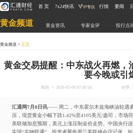
首 页
7x24快讯
行情
要闻
黄金频道
黄金资讯
专家金评
投行点
黄金频道
>
正文
黄金交易提醒：中东战火再燃，
要今晚或引
和尚
2026-07-08 07:49:58
分享
汇通网7月8日讯
—— 周二，中东霍尔木兹海峡油轮遇
压，现货黄金小幅下跌1.42%至4105美元/盎司，
美联储加息预期，美元上涨压制金价走势。中国央行连
实现“实物联通”。投资者聚焦周三美联储会议记录，