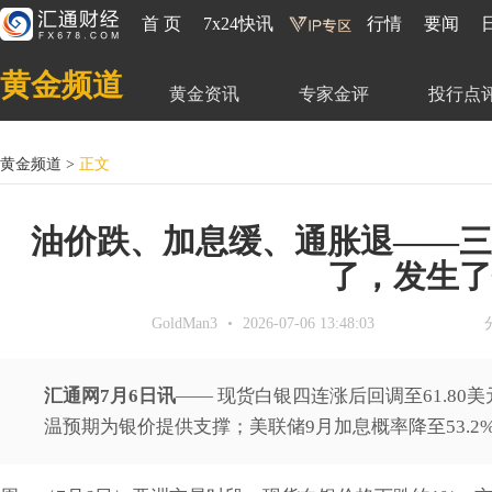
首 页
7x24快讯
行情
要闻
黄金频道
黄金资讯
专家金评
投行点
黄金频道
>
正文
油价跌、加息缓、通胀退——三
了，发生了
GoldMan3
2026-07-06 13:48:03
汇通网7月6日讯
—— 现货白银四连涨后回调至61.80
温预期为银价提供支撑；美联储9月加息概率降至53.