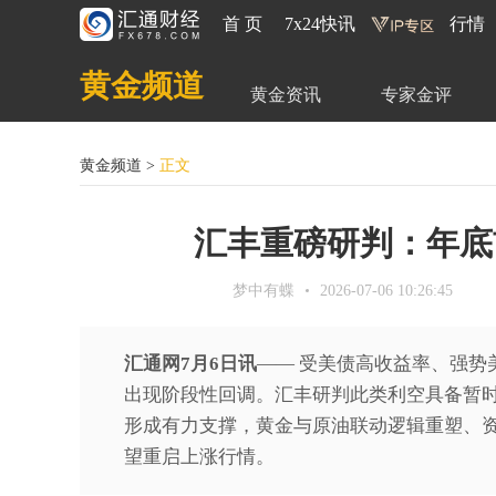
首 页
7x24快讯
行情
黄金频道
黄金资讯
专家金评
黄金频道
>
正文
汇丰重磅研判：年底
梦中有蝶
2026-07-06 10:26:45
汇通网7月6日讯
—— 受美债高收益率、强
出现阶段性回调。汇丰研判此类利空具备暂时
形成有力支撑，黄金与原油联动逻辑重塑、
望重启上涨行情。