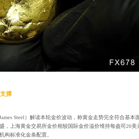
支撑
ames Steel）解读本轮金价波动，称黄金走势完全符合基本
盛，上海黄金交易所金价相较国际金价溢价维持每盎司20美
机构标准化金条配置。