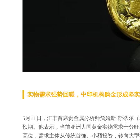
实物需求强势回暖，中印机构购金形成坚实
5月11日，汇丰首席贵金属分析师詹姆斯·斯蒂尔（J
预期。他表示，当前亚洲大国黄金实物需求十分旺
高位，需求主体从传统首饰、小额投资，转向大型