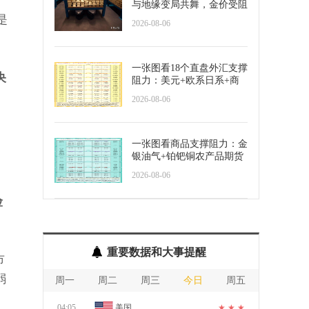
与地缘变局共舞，金价受阻
于4300关口，等待非农指
是
2026-08-06
引？
一张图看18个直盘外汇支撑
央
阻力：美元+欧系日系+商
品货币+新兴货币(2026年8
2026-08-06
月6日)
一张图看商品支撑阻力：金
银油气+铂钯铜农产品期货
(2026年8月6日)
2026-08-06
险
重要数据和大事提醒
市
弱
周一
周二
周三
今日
周五
04:05
美国
★ ★ ★