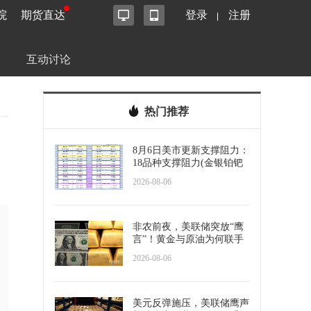
院
期货直达
登录
注册
互动讨论
热门推荐
8月6日美市更新支撑阻力：
18品种支撑阻力(金银铂钯
原油天然气铜及十大货币
2026-08-06
对)
非农前夜，美联储突放“鹰
言”！黄金与原油为何联手
反攻？
2026-08-06
美元反弹施压，美联储鹰声