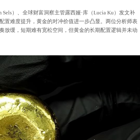
 Sels）、全球财富洞察主管露西娅·库（Lucia Ku）发文补
配置难度提升，黄金的对冲价值进一步凸显。两位分析师表
奏放缓，短期难有宽松空间，但黄金的长期配置逻辑并未动