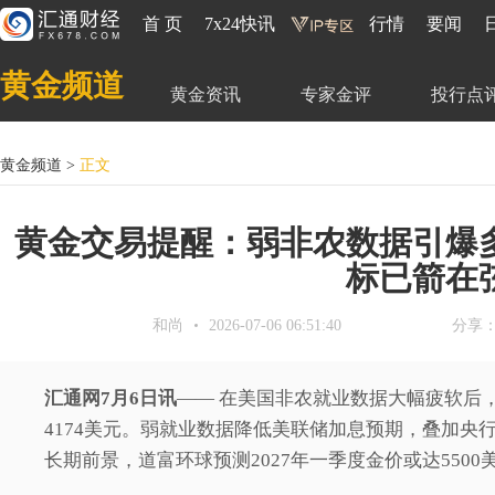
首 页
7x24快讯
行情
要闻
黄金频道
黄金资讯
专家金评
投行点
黄金频道
>
正文
黄金交易提醒：弱非农数据引爆多头
标已箭在
和尚
2026-07-06 06:51:40
分享
汇通网7月6日讯
—— 在美国非农就业数据大幅疲软后，
4174美元。弱就业数据降低美联储加息预期，叠加央
长期前景，道富环球预测2027年一季度金价或达550