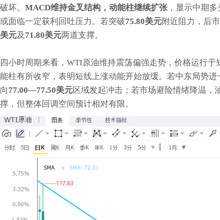
破坏。
MACD维持金叉结构，动能柱继续扩张
，显示中期多
或面临一定获利回吐压力。若突破
75.80美元
附近阻力，后市
美元
及
71.80美元
两道支撑。
四小时周期来看，WTI原油维持震荡偏强走势，价格运行于
能柱有所收窄，表明短线上涨动能开始放缓。若中东局势进
向
77.00—77.50美元
区域发起冲击；若市场避险情绪降温，
撑，但整体回调空间预计相对有限。