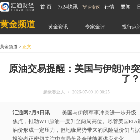
首 页
7x24快讯
行情
要闻
黄金频道
黄金资讯
专家金评
投行点
黄金频道
>
正文
原油交易提醒：美国与伊朗冲突
了？
超级赛亚人
2026-07-09 10:00:25
汇通网7月9日讯
—— 美国与伊朗军事冲突进一步升级
焦点，推动WTI原油一度升至两周高位。尽管美国EIA
油价形成一定压力，但地缘局势带来的风险溢价仍占据市
投资者正密切关注中东局势及全球能源供应变化。